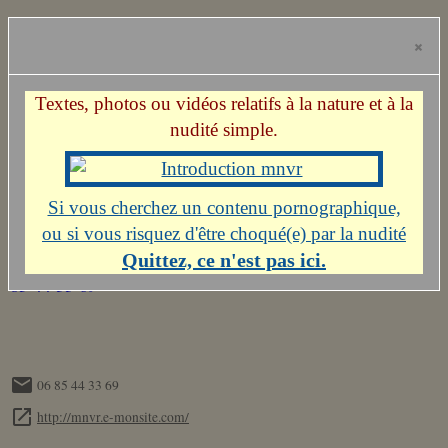
Équipement :
×
Chaussures de marche
Bâtons de randonnée facultatifs
Textes, photos ou vidéos relatifs à la nature et à la
Casse-croûte et suffisamment d'eau.
nudité simple.
N'hésitez pas à nous contacter pour de plus amples
Si vous cherchez un contenu pornographique,
renseignements.
ou si vous risquez d'être choqué(e) par la nudité
Si vous êtes intéressé(e)s, me prévenir au plus tôt au : 06
Quittez, ce n'est pas ici.
85 44 33 69
06 85 44 33 69
http://mnvr.e-monsite.com/